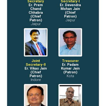
Secretary
Secretary-I
Er. Prem
Er. Devendra
Chand
Mohan Jain
Chhabra
(Chief
(Chief
Patron)
Patron)
Jaipur
Jaipur
Joint
Treasurer
Secretary-II
Er. Padam
Er. Vikas Jain
Kumar Jain
(Chief
(Patron)
Patron)
Kota
Indore