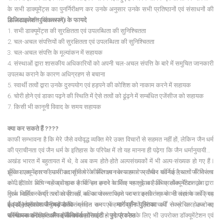
के सभी डाक्यूमेंट्स का पुनर्निरीक्षण कर उनके अनुसार उनके सभी प्रतिष्ठानों एवं संसाधनों की
उपलब्धता की पुष्टि कर लें I
डिजिटाइजेशन (
अंकरूपण)
के
फायदे
1. सभी डाक्यूमेंट्स की सुरक्षितता एवं उपलब्धिता की सुनिश्चितता
2. चल-अचल संपत्तियों की सुरक्षितता एवं उपलब्धिता की सुनिश्चितता
3. चल-अचल संपत्ति के मूल्यांकन में सहायक
4. संस्थाओं द्वारा शासकीय अधिकारियों को अपनी चल-अचल संपत्ति के बारे में समुचित जानकारी
उपलब्ध कराने के कारण अधिग्रहण से बचाना
5. स्वार्थी तत्वों द्वारा उनके दुरुपयोग एवं हड़पने की कोशिश को नाकाम करने में सहायक
6. चोरी होने एवं डाका पढ़ने की स्थिति में ऐसे तत्वों को ढूंढ़ने में सम्बंधित एजेंसीज को सहायक
7. किसी भी कानूनी विवाद के समय सहायक
क्या
कर
सकते
हैं ????
काफी सम्भावना है कि मेरे जैसे वयोवृद्ध व्यक्ति मेरे उक्त विचारों से सहमत नहीं हों, लेकिन जैन धर्म
की प्राचीनता एवं जैन धर्म के इतिहास के परिपेक्ष में तो यह मानना ही पढ़ेगा कि जैन धर्मानुयायी जो
अखंड भारत में बहुतायत में थे, वे अब कम होते-होते अल्पसंख्यकों में भी अल्प-संख्यक हो गए हैं I
इसका एक कारण हमारी उदासीनता के परिणाम स्वरुप हमारे प्राचीन धार्मिक स्थानों में निरंतर
चूँकि डाक्यूमेंट्स की उपरोक्त सूची मेरे सीमित ज्ञान के आधार पर तैयार की गई है,अतः परियोजना
कमी होना I अतः यह आवश्यक है कि हम हमारे धार्मिक स्थानों का उचित डॉक्यूमेंटेशन के द्वारा
को JES के विभिन्न केंद्रों द्वारा कार्यान्वित करने के लिए यह सुझाव है कि प्रत्येक चैप्टर द्वारा एक
सिर्फ निहित स्वार्थी तत्वों से ही नहीं, बल्कि जरुरत पढ़ने पर सरकारी तंत्र से भी संरक्षण करें I यह
मुख्य धार्मिक केंद्र पर कार्यशाला का आयोजन किया जाय I इसके माध्यम से वहां के सक्रिय
एक प्रसन्नता का विषय है कि वर्तमान समय में हमारे मुनियों एवं आचार्यों से प्रेरित होकर नए
कायकर्ताओं के अनुभवों को संग्रहित कर एक
ई.(
डॉ.)
प्रकाश
जैन
बड़जात्या
मार्गदर्शन
पुस्तिका
की रचना कर उपरोक्त
धार्मिक स्थानों / शिक्षण संस्थाओं का निर्माण हो रहा है I उनके लिए भी उपरोक्त डॉक्यूमेंटेशन एवं
परियोजना को क्रियान्वित किया जाए I
संस्थापक
संरक्षक :
जैन
इंजीनियर्स
सोसाइटी -
पुणे
प्रकोष्ठ