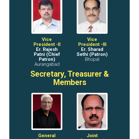
Vice
Vice
President -II
President -III
Er. Rajesh
Er. Sharad
Patni (Chief
Sethi (Patron)
Patron)
Bhopal
Aurangabad
Secretary, Treasurer &
Members
General
Joint