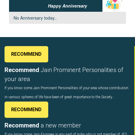
Happy Anniversary
ersary today..
RECOMMEND
Recommend
Jain Prominent Personalities of
your area
If you know some Jain Prominent Personalities of your area whose contribution
in various spheres of life have been of great importance to the Society...
RECOMMEND
Recommend
a new member
If you know some Jain Engineer in any part of India who is not member of JES