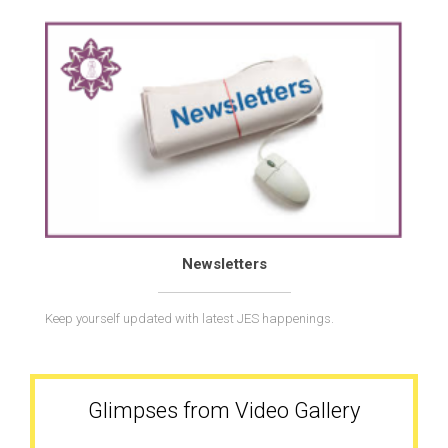
JES 17th National Convention Ujjain-2
Newsletters
Keep yourself updated with latest JES happenings.
JES 17th National Convention Ujjain part-3
Glimpses from Video Gallery