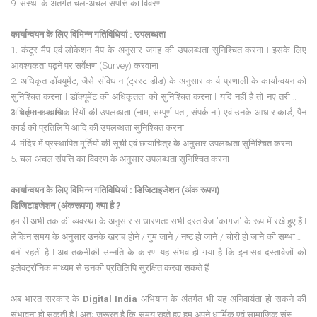
9. संस्था के अंतर्गत चल-अचल संपत्ति का विवरण
कार्यान्वयन
के
लिए
विभिन्न
गतिविधियां :
उपलब्धता
1. कंटूर मैप एवं लोकेशन मैप के अनुसार जगह की उपलब्धता सुनिश्चित करना I इसके लिए
आवश्यकता पढ़ने पर सर्वेक्षण (Survey) करवाना
2. अधिकृत डॉक्यूमेंट, जैसे संविधान (ट्रस्ट डीड) के अनुसार कार्य प्रणाली के कार्यान्वयन को
सुनिश्चित करना I डॉक्यूमेंट की अधिकृतता को सुनिश्चित करना I यदि नहीं है तो नए तरीके से
अधिकृत करवाना I
3. वर्तमान पदाधिकारियों की उपलब्धता (नाम, सम्पूर्ण पता, संपर्क न.) एवं उनके आधार कार्ड, पैन
कार्ड की प्रतिलिपि आदि की उपलब्धता सुनिश्चित करना
4. मंदिर में प्रस्थापित मूर्तियों की सूची एवं छायाचित्र के अनुसार उपलब्धता सुनिश्चित करना
5. चल-अचल संपत्ति का विवरण के अनुसार उपलब्धता सुनिश्चित करना
कार्यान्वयन
के
लिए
विभिन्न
गतिविधियां :
डिजिटाइजेशन (
अंक
रूपण)
डिजिटाइजेशन (
अंकरूपण)
क्या
है ?
हमारी अभी तक की व्यवस्था के अनुसार साधारणतः सभी दस्तावेज "कागज" के रूप में रखे हुए हैं I
लेकिन समय के अनुसार उनके खराब होने / गुम जाने / नष्ट हो जाने / चोरी हो जाने की सम्भावना
बनी रहती है I अब तकनीकी उन्नति के कारण यह संभव हो गया है कि इन सब दस्तावेजों को
इलेक्ट्रॉनिक माध्यम से उनकी प्रतिलिपि सुरक्षित करवा सकते हैं I
अब भारत सरकार के
Digital India
अभियान के अंतर्गत भी यह अनिवार्यता हो सकने की
संभावना हो सकती है I अतः जरूरत है कि समय रहते हुए हम अपने धार्मिक एवं सामाजिक संस्थानों