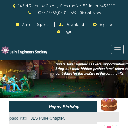
143rd Ratnalok Colony, Scheme No. 53, Indore 452010.
9907577766,0731-2553005 Call Now
Annual Reports
Download
Register
Login
Happy Birthday
til , JES Pune Chapter.